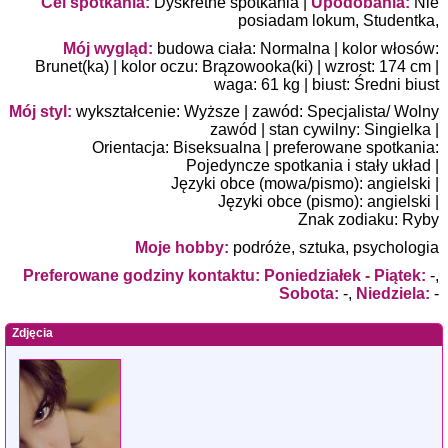
Cel spotkania:
Dyskretne spotkania
|
Upodobania:
Nie
posiadam lokum
,
Studentka
,
Mój wygląd:
budowa ciała:
Normalna
| kolor włosów:
Brunet(ka)
| kolor oczu:
Brązowooka(ki)
| wzrost: 174 cm |
waga: 61 kg | biust:
Średni biust
Mój styl:
wykształcenie:
Wyższe
| zawód:
Specjalista/ Wolny
zawód
| stan cywilny:
Singielka
|
Orientacja:
Biseksualna
| preferowane spotkania:
Pojedyncze spotkania i stały układ
|
Języki obce (mowa/pismo): angielski |
Języki obce (pismo): angielski |
Znak zodiaku: Ryby
Moje hobby:
podróże, sztuka, psychologia
Preferowane godziny kontaktu: Poniedziałek - Piątek:
-,
Sobota:
-,
Niedziela:
-
Zdjęcia