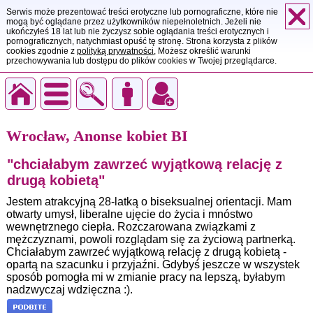
Serwis może prezentować treści erotyczne lub pornograficzne, które nie
mogą być oglądane przez użytkowników niepełnoletnich. Jeżeli nie
ukończyłeś 18 lat lub nie życzysz sobie oglądania treści erotycznych i
pornograficznych, natychmiast opuść tę stronę. Strona korzysta z plików
cookies zgodnie z
polityką prywatności
, Możesz określić warunki
przechowywania lub dostępu do plików cookies w Twojej przeglądarce.
Wrocław, Anonse kobiet BI
"chciałabym zawrzeć wyjątkową relację z
drugą kobietą"
Jestem atrakcyjną 28-latką o biseksualnej orientacji. Mam
otwarty umysł, liberalne ujęcie do życia i mnóstwo
wewnętrznego ciepła. Rozczarowana związkami z
mężczyznami, powoli rozglądam się za życiową partnerką.
Chciałabym zawrzeć wyjątkową relację z drugą kobietą -
opartą na szacunku i przyjaźni. Gdybyś jeszcze w wszystek
sposób pomogła mi w zmianie pracy na lepszą, byłabym
nadzwyczaj wdzięczna :).